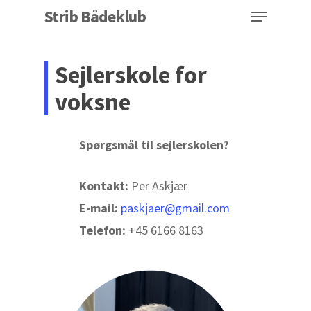
Menu
Skip
Strib Bådeklub
to
Close
main
Sejlerskole for
Menu
content
voksne
Spørgsmål til sejlerskolen?
Kontakt:
Per Askjær
E-mail:
paskjaer@gmail.com
Telefon:
+45 6166 8163