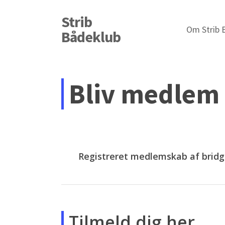
Skip
Strib
to
Om Strib 
Bådeklub
main
content
Bliv medlem 
Registreret medlemskab af brid
Tilmeld dig her