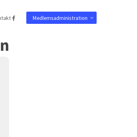
facebook
ntakt
Medlemsadministration
on