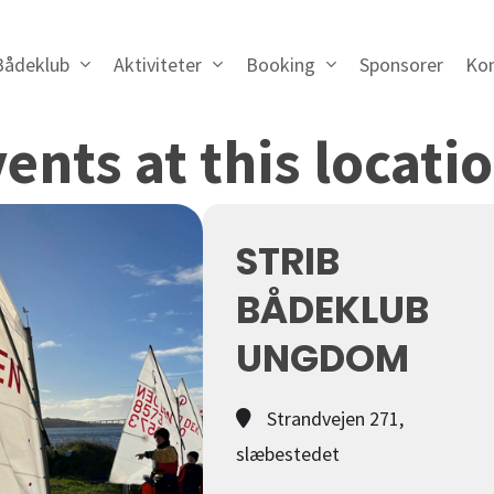
Bådeklub
Aktiviteter
Booking
Sponsorer
Ko
ents at this locati
STRIB
BÅDEKLUB
UNGDOM
Strandvejen 271,
slæbestedet