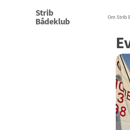
Skip
Strib
to
Om Strib 
Bådeklub
main
content
Ev