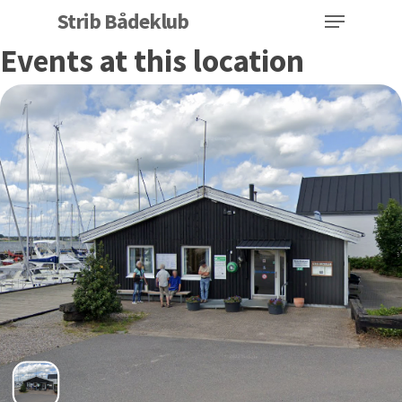
Menu
Skip
Strib Bådeklub
to
Events at this location
Close
main
Menu
content