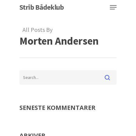
Menu
Skip
Strib Bådeklub
to
Close
main
All Posts By
Menu
content
Morten Andersen
SENESTE KOMMENTARER
ARKIVER