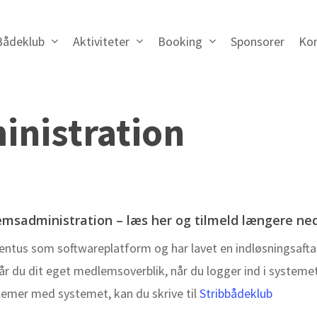
Bådeklub
Aktiviteter
Booking
Sponsorer
Ko
nistration
msadministration – læs her og tilmeld længere ne
tus som softwareplatform og har lavet en indløsningsafta
du dit eget medlemsoverblik, når du logger ind i systemet 
blemer med systemet, kan du skrive til
Stribbådeklub