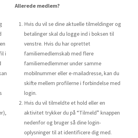
Allerede medlem?
g
Hvis du vil se dine aktuelle tilmeldinger og
d
betalinger skal du logge ind i boksen til
gen
venstre. Hvis du har oprettet
il i
familiemedlemskab med flere
d
familiemedlemmer under samme
kan
mobilnummer eller e-mailadresse, kan du
skifte mellem profilerne i forbindelse med
s
login.
Hvis du vil tilmeldte et hold eller en
r),
aktivitet trykker du på “Tilmeld” knappen
nedenfor og bruger så dine login-
oplysninger til at identificere dig med.