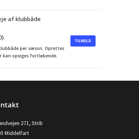
eje af klubbåde
0)
TILMELD
23 klubbåde per sæson. Oprettes
 kan opsiges fortløbende.
ntakt
andvejen 271, Strib
0 Middelfart