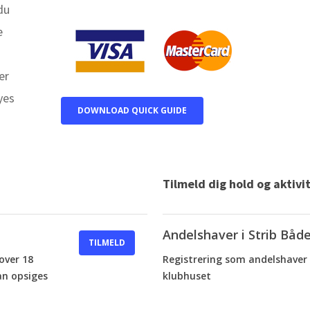
du
e
er
yes
DOWNLOAD QUICK GUIDE
Tilmeld dig hold og aktivi
Andelshaver i Strib Både
TILMELD
over 18
Registrering som andelshaver 
an opsiges
klubhuset