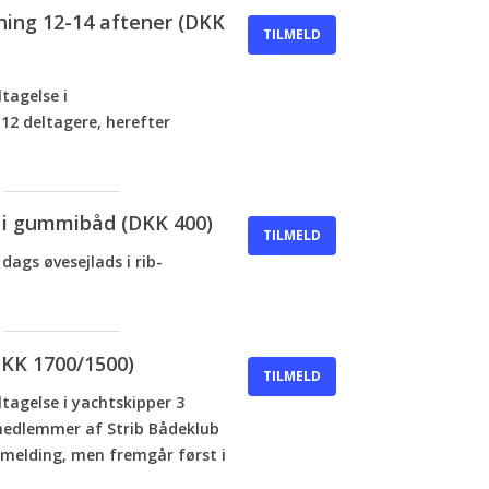
æning 12-14 aftener (DKK
TILMELD
tagelse i
12 deltagere, herefter
s i gummibåd (DKK 400)
TILMELD
dags øvesejlads i rib-
DKK 1700/1500)
TILMELD
tagelse i yachtskipper 3
 medlemmer af Strib Bådeklub
lmelding, men fremgår først i