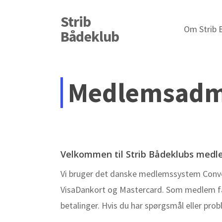
Skip
Strib
to
Om Strib 
Bådeklub
main
content
Medlemsadmi
Velkommen til Strib Bådeklubs medle
Vi bruger det danske medlemssystem Conven
VisaDankort og Mastercard. Som medlem får 
betalinger. Hvis du har spørgsmål eller pro