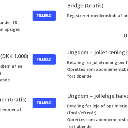
Bridge (Gratis)
Registreret medlemskab af br
TILMELD
under 18
an opsiges
U
Ungdom – jolletræning 
(DKK 1.000)
TILMELD
Betaling for jolletræning per 
dlem af en
Oprettes som abonnementsbet
m
fortløbende.
bende.
Ungdom – jolleleje hal
r (Gratis)
TILMELD
Betaling for leje af optimistj
dlemmer af
(forår/efterår)
Oprettes som abonnementsbet
fortløbende.