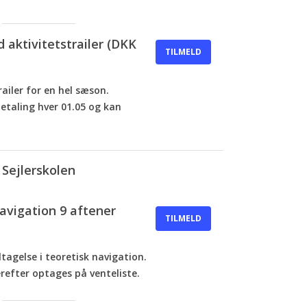
aktivitetstrailer (DKK
TILMELD
railer for en hel sæson.
aling hver 01.05 og kan
Sejlerskolen
navigation 9 aftener
TILMELD
tagelse i teoretisk navigation.
efter optages på venteliste.