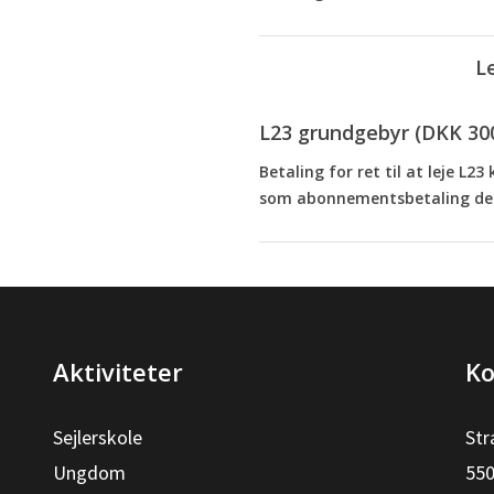
L
L23 grundgebyr (DKK 30
Betaling for ret til at leje L
som abonnementsbetaling der
Aktiviteter
Ko
Sejlerskole
Str
Ungdom
550