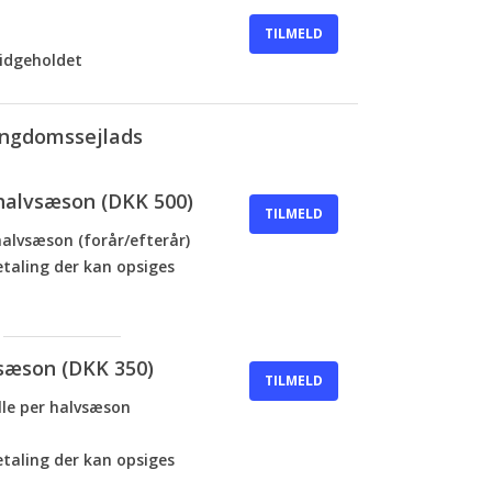
TILMELD
idgeholdet
ngdomssejlads
halvsæson (DKK 500)
TILMELD
halvsæson (forår/efterår)
aling der kan opsiges
vsæson (DKK 350)
TILMELD
olle per halvsæson
aling der kan opsiges